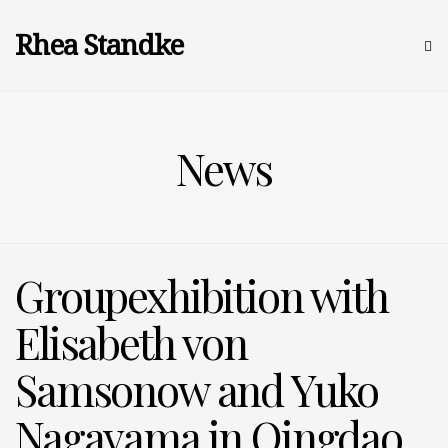
Rhea Standke
News
Groupexhibition with
Elisabeth von
Samsonow and Yuko
Nagayama in Qingdao