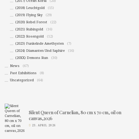
(2017) Ocean Koral
(20)
(2018) Leuchtgold
(15)
(2019) Flying Sky
(29)
(2020) Rebel Forest
(22)
(2021) Rubingold
(16)
(2022) Rosengold
(12)
(2023) Funkelnde Amethysten
(7)
(2024) Diamanten Und Saphire
(16)
(20XX) Demons Run
(30)
News
(67)
Past Exhibitions
(8)
Uncategorized
(64)
Silent Queen of Carnelian, 80 cm x 70 cm, oil on
canvas,2026
23. APRIL 2026