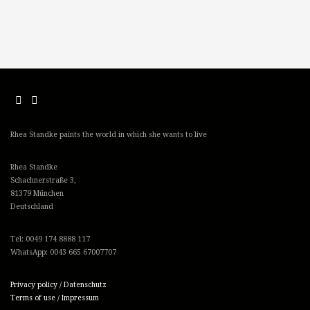
Rhea Standke paints the world in which she wants to live
Rhea Standke
Schachnerstraße 3,
81379 München
Deutschland
Tel: 0049 174 8888 117
WhatsApp: 0043 665 67007707
Privacy policy / Datenschutz
Terms of use / Impressum